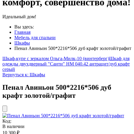
комфорт, совершенство дома!
Идеальный дом!
Вы здесь:
Главная
Мебель для спальни
Шкафы
Пенал Авиньон 500*2216*506 дуб крафт золотой/графит
Шкаф-купе с зеркалом Ольга-Милк-10 (винтерберг)
Шкаф для
одежды двухдверный "Санти" НМ 040.42 антрацит/дуб крафт
серый
Вернуться к: Шкафы
Пенал Авиньон 500*2216*506 дуб
крафт золотой/графит
Код:
В наличии
10 300 ₽