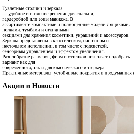
Туалетные столики и зеркала
—
удобное
и
стильное
решение
для
спальни
,
гардеробной
или
зоны
макияжа. В
ассортименте
компактные
и
полноценные модели с ящиками,
полками, тумбами и откидными
секциями
для
хранения
косметики, украшений
и
аксессуаров
.
Зеркала представлены в классическом, настенном и
настольном исполнении, в том числе с подсветкой,
сенсорным управлением и эффектом увеличения.
Разнообразие
размеров
,
форм
и
оттенков позволяет подобрать
вариант как для
современного,
так
и
для
классического
интерьера
.
Практичные
материалы
,
устойчивые
покрытия
и
продуманная
Акции и Новости